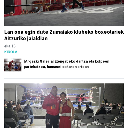
Lan ona egin dute Zumaiako klubeko boxeolariek
Aitzuriko jaialdian
eka 15
KIROLA
[Argazki Galeria] Etengabeko dantza eta kolpeen
partekatzea, hamasei sokaren artean