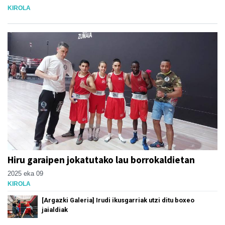
KIROLA
Hiru garaipen jokatutako lau borrokaldietan
2025 eka 09
KIROLA
[Argazki Galeria] Irudi ikusgarriak utzi ditu boxeo
jaialdiak