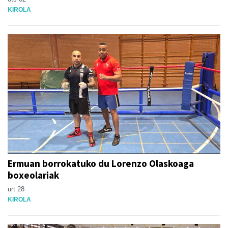
KIROLA
Ermuan borrokatuko du Lorenzo Olaskoaga
boxeolariak
urt 28
KIROLA