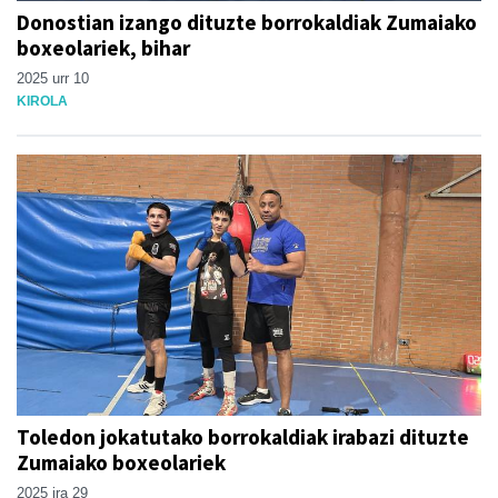
Donostian izango dituzte borrokaldiak Zumaiako
boxeolariek, bihar
2025 urr 10
KIROLA
Toledon jokatutako borrokaldiak irabazi dituzte
Zumaiako boxeolariek
2025 ira 29