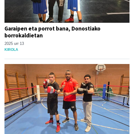
Garaipen eta porrot bana, Donostiako
borrokaldietan
2025 urr 13
KIROLA