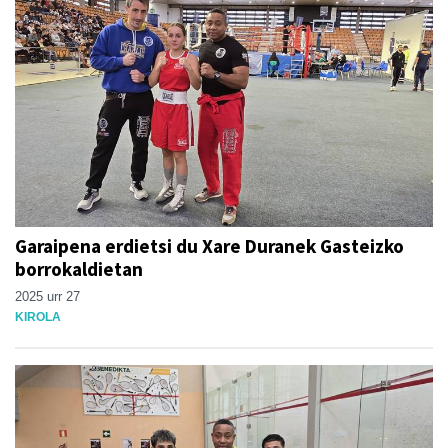
Garaipena erdietsi du Xare Duranek Gasteizko
borrokaldietan
2025 urr 27
KIROLA