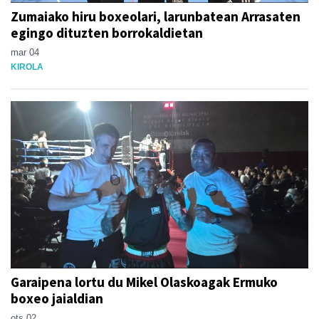
Zumaiako hiru boxeolari, larunbatean Arrasaten
egingo dituzten borrokaldietan
mar 04
KIROLA
Garaipena lortu du Mikel Olaskoagak Ermuko
boxeo jaialdian
ots 02