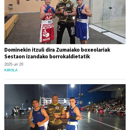
Dominekin itzuli dira Zumaiako boxeolariak
Sestaon izandako borrokaldietatik
2025 urr 20
KIROLA