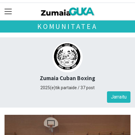
KOMUNITATEA
Zumaia Cuban Boxing
2025(e)tik partaide / 37 post
Jarraitu