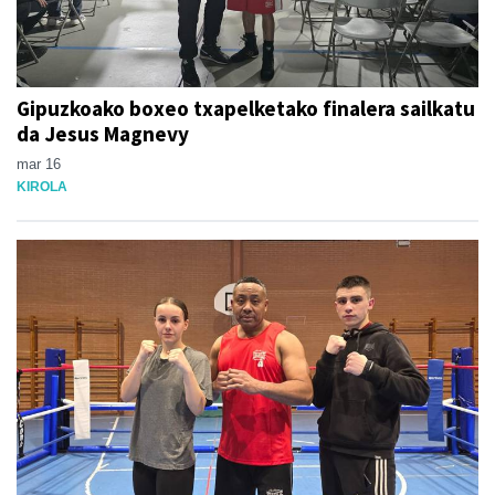
Gipuzkoako boxeo txapelketako finalera sailkatu
da Jesus Magnevy
mar 16
KIROLA