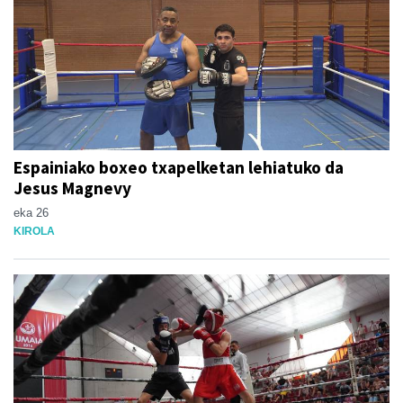
Espainiako boxeo txapelketan lehiatuko da
Jesus Magnevy
eka 26
KIROLA