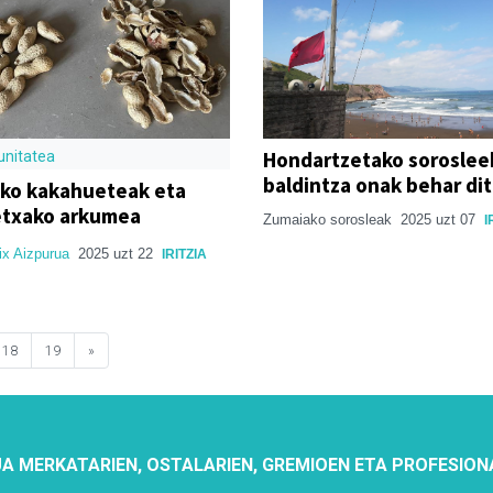
Hondartzetako soroslee
nitatea
baldintza onak behar di
oko kakahueteak eta
txako arkumea
Zumaiako sorosleak
2025 uzt 07
I
ix Aizpurua
2025 uzt 22
IRITZIA
18
19
»
A MERKATARIEN, OSTALARIEN, GREMIOEN ETA PROFESION