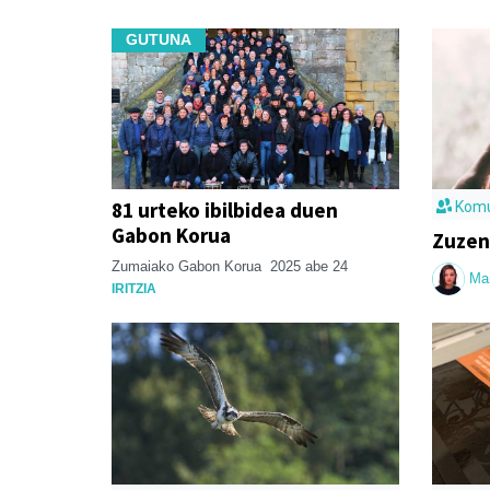
GUTUNA
81 urteko ibilbidea duen
Komu
Gabon Korua
Zuzen
Zumaiako Gabon Korua
2025 abe 24
Ma
IRITZIA