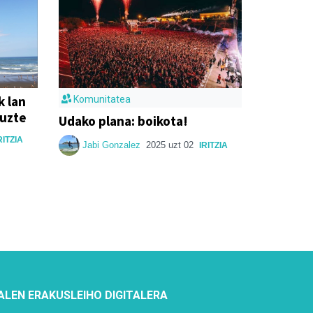
k lan
Komunitatea
tuzte
Udako plana: boikota!
RITZIA
Jabi Gonzalez
2025 uzt 02
IRITZIA
ALEN ERAKUSLEIHO DIGITALERA