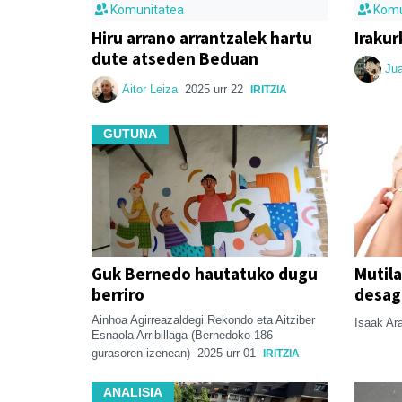
Komunitatea
Komu
Hiru arrano arrantzalek hartu
Irakur
dute atseden Beduan
Ju
Aitor Leiza
2025 urr 22
IRITZIA
GUTUNA
Guk Bernedo hautatuko dugu
Mutil
berriro
desag
Ainhoa Agirreazaldegi Rekondo eta Aitziber
Isaak Ar
Esnaola Arribillaga (Bernedoko 186
gurasoren izenean)
2025 urr 01
IRITZIA
ANALISIA