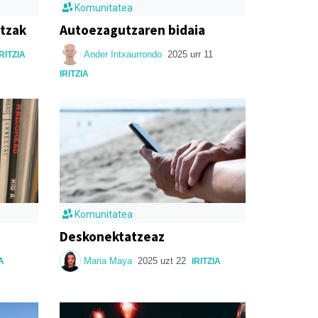
Komunitatea
ltzak
Autoezagutzaren bidaia
Ander Intxaurrondo
2025 urr 11
IRITZIA
IRITZIA
Komunitatea
Deskonektatzeaz
Maria Maya
2025 uzt 22
IA
IRITZIA