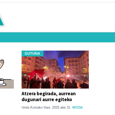
GUTUNA
Atzera begirada, aurrean
dugunari aurre egiteko
Urola Kostako Itaia
2025 abe 31
IRITZIA