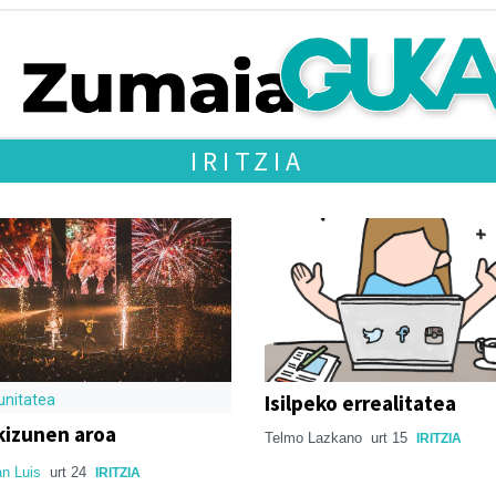
IRITZIA
Isilpeko errealitatea
nitatea
kizunen aroa
Telmo Lazkano
urt 15
IRITZIA
an Luis
urt 24
IRITZIA