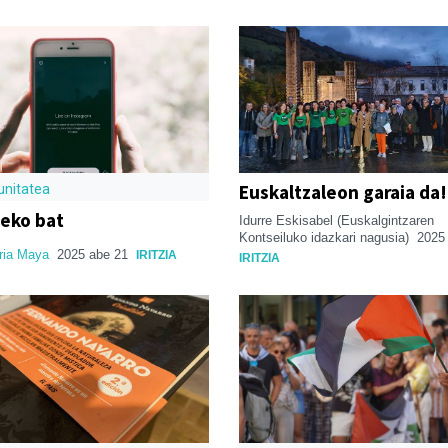
Euskaltzaleon garaia da!
nitatea
eko bat
Idurre Eskisabel (Euskalgintzaren
Kontseiluko idazkari nagusia)
2025
ria Maya
2025 abe 21
IRITZIA
IRITZIA