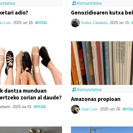
nitatea
Komunitatea
ketari adio?
Genozidioaren kutxa be
an Luis
2025 urr 18
Gorka Zabaleta
2025 urr 15
IRITZIA
ak dantza munduan
Komunitatea
ertzeko zorian al daude?
Amazonas propioan
anberri
2025 ira 01
IRITZIA
Juan Luis
2025 uzt 26
IRITZ