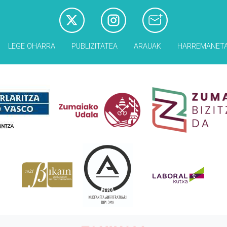
LEGE OHARRA
PUBLIZITATEA
ARAUAK
HARREMANET
Babesleak