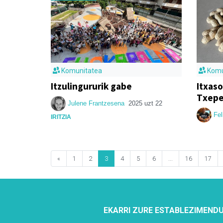
Komunitatea
Komu
Itzulingururik gabe
Itxas
Txepe
Julene Frantzesena
2025 uzt 22
Fel
IRITZIA
«
1
2
3
4
5
6
...
16
17
EKARRI ZURE ESTABLEZIMENDU