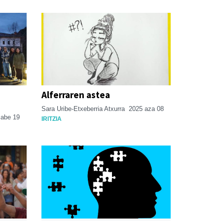
Alferraren astea
Sara Uribe-Etxeberria Atxurra
2025 aza 08
 abe 19
IRITZIA