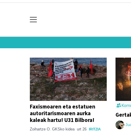
Faxismoaren eta estatuen
Komu
autoritarismoaren aurka
Gerta
kaleak hartu! U31 Bilbora!
Ju
Zoihartze O. GKSko kidea
urt 26
IRITZIA