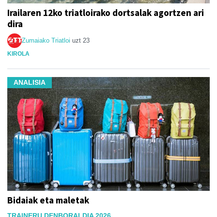
Irailaren 12ko triatloirako dortsalak agortzen ari
dira
Zumaiako Triatloi
uzt 23
KIROLA
ANALISIA
Bidaiak eta maletak
TRAINERU DENBORALDIA 2026