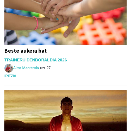
Beste aukera bat
TRAINERU DENBORALDIA 2026
Aitor Manterola
uzt 27
IRITZIA