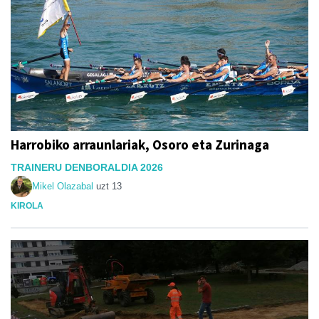
Harrobiko arraunlariak, Osoro eta Zurinaga
TRAINERU DENBORALDIA 2026
Mikel Olazabal
uzt 13
KIROLA