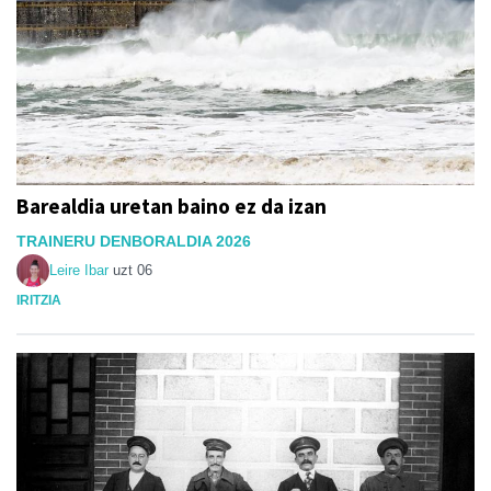
Barealdia uretan baino ez da izan
TRAINERU DENBORALDIA 2026
Leire Ibar
uzt 06
IRITZIA