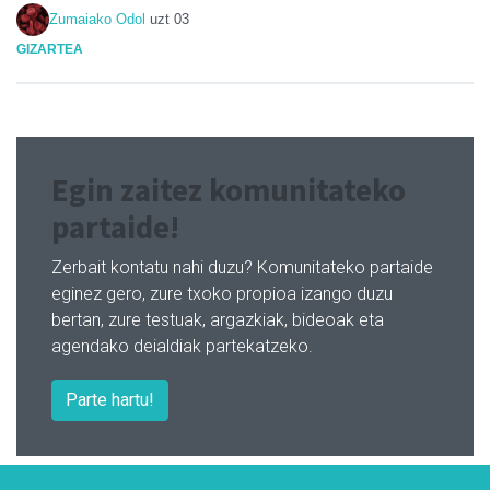
Zumaiako Odol
uzt 03
GIZARTEA
Egin zaitez komunitateko
partaide!
Zerbait kontatu nahi duzu? Komunitateko partaide
eginez gero, zure txoko propioa izango duzu
bertan, zure testuak, argazkiak, bideoak eta
agendako deialdiak partekatzeko.
Parte hartu!