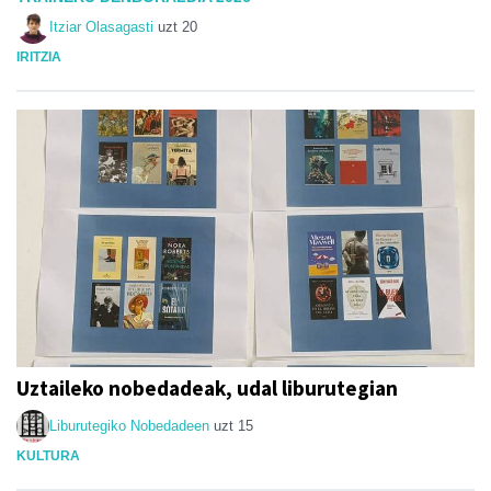
Itziar Olasagasti
uzt 20
IRITZIA
Uztaileko nobedadeak, udal liburutegian
Liburutegiko Nobedadeen
uzt 15
KULTURA