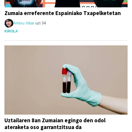
Zumaia erreferente Espainiako Txapelketetan
Arritxu Iribar
uzt 04
KIROLA
Uztailaren 8an Zumaian egingo den odol
ateraketa oso garrantzitsua da