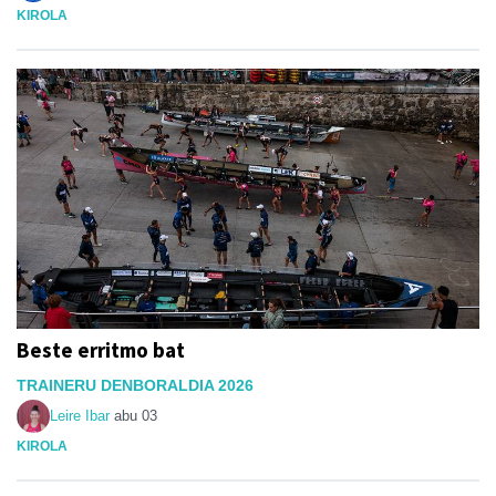
KIROLA
Beste erritmo bat
TRAINERU DENBORALDIA 2026
Leire Ibar
abu 03
KIROLA