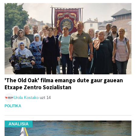
'The Old Oak' filma emango dute gaur gauean
Etxape Zentro Sozialistan
Urola Kostako
uzt 14
POLITIKA
ANALISIA