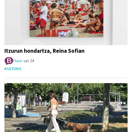
Itzurun hondartza, Reina Sofian
Hara!
uzt 24
KULTURA