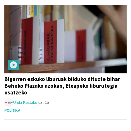
Bigarren eskuko liburuak bilduko dituzte bihar
Beheko Plazako azokan, Etxapeko liburutegia
osatzeko
Urola Kostako
uzt 15
POLITIKA