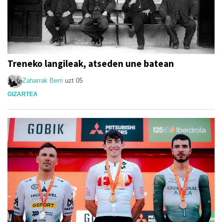
Treneko langileak, atseden une batean
Zaharrak Berri
uzt 05
GIZARTEA