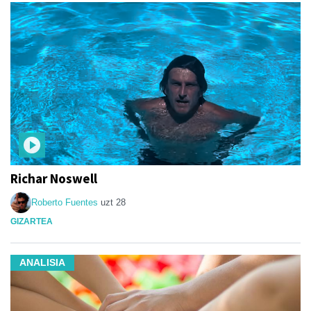
Richar Noswell
Roberto Fuentes
uzt 28
GIZARTEA
ANALISIA