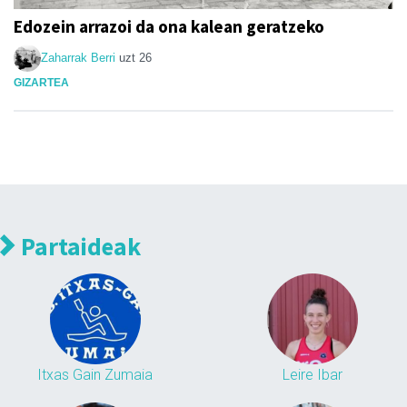
Edozein arrazoi da ona kalean geratzeko
Zaharrak Berri
uzt 26
GIZARTEA
Partaideak
Itxas Gain Zumaia
Leire Ibar