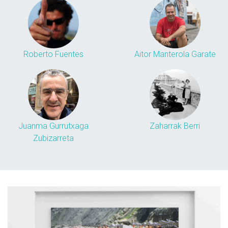
Roberto Fuentes
Aitor Manterola Garate
Juanma Gurrutxaga
Zaharrak Berri
Zubizarreta