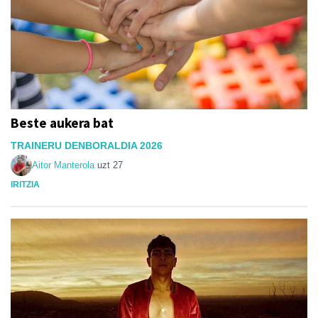
Beste aukera bat
TRAINERU DENBORALDIA 2026
Aitor Manterola
uzt 27
IRITZIA