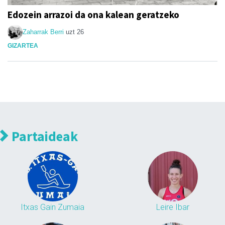
Edozein arrazoi da ona kalean geratzeko
Zaharrak Berri
uzt 26
GIZARTEA
Partaideak
Itxas Gain Zumaia
Leire Ibar