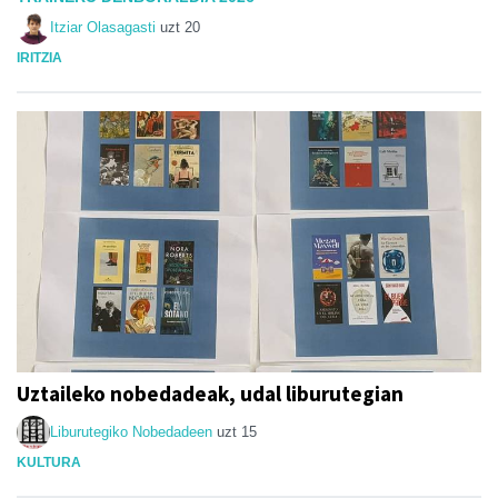
Itziar Olasagasti
uzt 20
IRITZIA
Uztaileko nobedadeak, udal liburutegian
Liburutegiko Nobedadeen
uzt 15
KULTURA