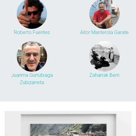
Roberto Fuentes
Aitor Manterola Garate
Juanma Gurrutxaga
Zaharrak Berri
Zubizarreta