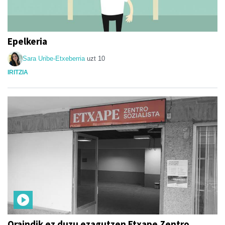
Epelkeria
Sara Uribe-Etxeberria
uzt 10
IRITZIA
Oraindik ez duzu ezagutzen Etxape Zentro