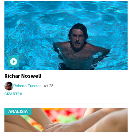
Richar Noswell
Roberto Fuentes
uzt 28
GIZARTEA
ANALISIA