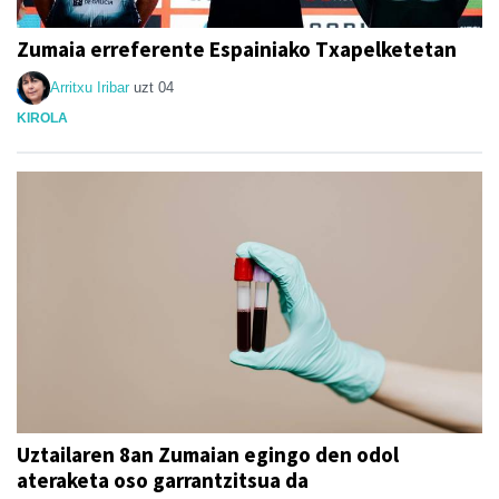
Zumaia erreferente Espainiako Txapelketetan
Arritxu Iribar
uzt 04
KIROLA
Uztailaren 8an Zumaian egingo den odol
ateraketa oso garrantzitsua da