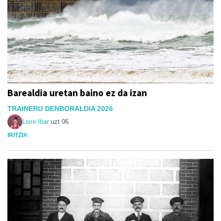
Barealdia uretan baino ez da izan
TRAINERU DENBORALDIA 2026
Leire Ibar
uzt 06
IRITZIA