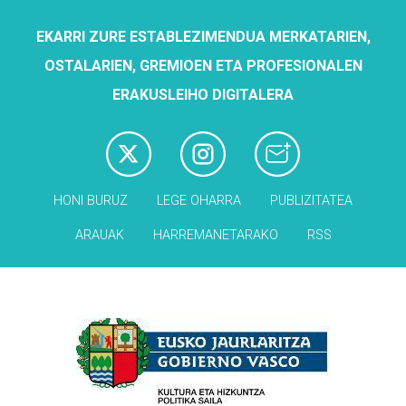
EKARRI ZURE ESTABLEZIMENDUA MERKATARIEN,
OSTALARIEN, GREMIOEN ETA PROFESIONALEN
ERAKUSLEIHO DIGITALERA
HONI BURUZ
LEGE OHARRA
PUBLIZITATEA
ARAUAK
HARREMANETARAKO
RSS
Babesleak