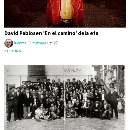
David Pablosen 'En el camino' dela eta
Juanma Gurrutxaga
uzt 27
KULTURA