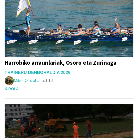
Harrobiko arraunlariak, Osoro eta Zurinaga
TRAINERU DENBORALDIA 2026
Mikel Olazabal
uzt 13
KIROLA