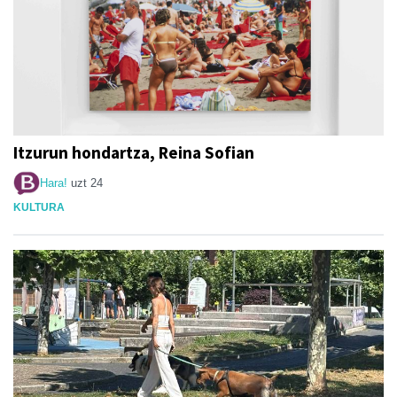
Itzurun hondartza, Reina Sofian
Hara!
uzt 24
KULTURA