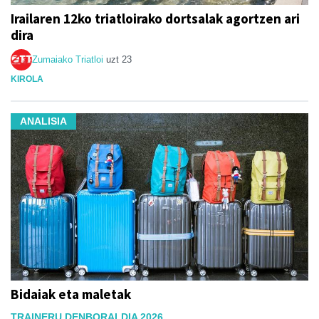
Irailaren 12ko triatloirako dortsalak agortzen ari
dira
Zumaiako Triatloi
uzt 23
KIROLA
ANALISIA
Bidaiak eta maletak
TRAINERU DENBORALDIA 2026