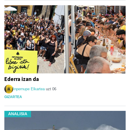
Ederra izan da
Inpernupe Elkartea
uzt 06
GIZARTEA
ANALISIA