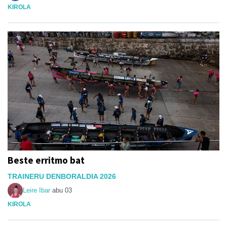
KIROLA
Beste erritmo bat
TRAINERU DENBORALDIA 2026
Leire Ibar
abu 03
KIROLA