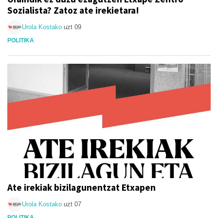
Sozialista? Zatoz ate irekietara!
Urola Kostako
uzt 09
POLITIKA
Ate irekiak bizilagunentzat Etxapen
Urola Kostako
uzt 07
POLITIKA