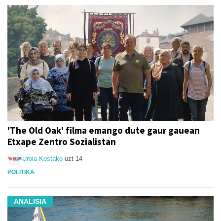
'The Old Oak' filma emango dute gaur gauean
Etxape Zentro Sozialistan
Urola Kostako
uzt 14
POLITIKA
ANALISIA