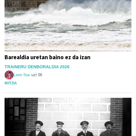
Barealdia uretan baino ez da izan
TRAINERU DENBORALDIA 2026
Leire Ibar
uzt 06
IRITZIA