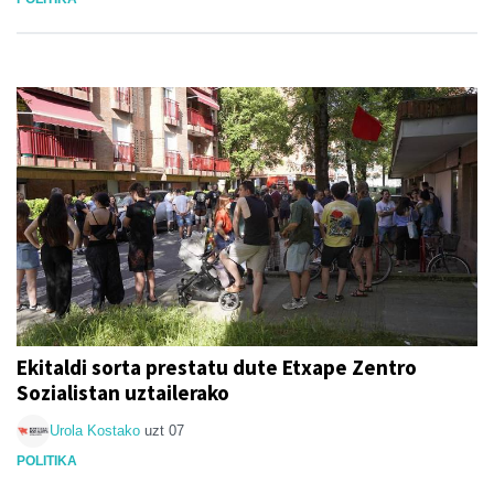
Ekitaldi sorta prestatu dute Etxape Zentro
Sozialistan uztailerako
Urola Kostako
uzt 07
POLITIKA