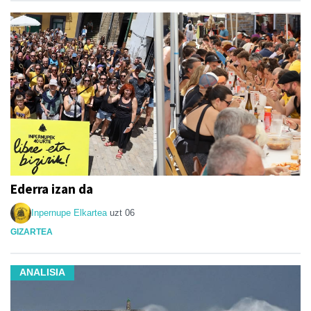
Ederra izan da
Inpernupe Elkartea
uzt 06
GIZARTEA
ANALISIA